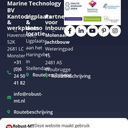
Marine Technology
BV
Kantoor
Ligplaats
Partner
&
&
voor
werkplaats
demo
inbouw
locatie
Havenstraat
Molenaar
Ligplaats
52K
Jachtbouw
aan het
2681 LC
Weteringpad
Haringvliet
Monster
15
in
+31
2481 AS
Stellendam
(0)6
Woubrugge
Routebeschrijving
24 50
Routebeschrijving
41 82
info@robust-
mt.nl
Routebeschrijving
Deze website maakt gebruik