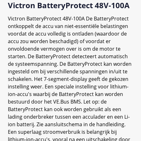
Victron BatteryProtect 48V-100A
Victron BatteryProtect 48V-100A De BatteryProtect
ontkoppelt de accu van niet-essentiële belastingen
voordat de accu volledig is ontladen (waardoor de
accu zou worden beschadigd) of voordat er
onvoldoende vermogen over is om de motor te
starten. De BatteryProtect detecteert automatisch
de systeemspanning. De BatteryProtect kan worden
ingesteld om bij verschillende spanningen in/uit te
schakelen. Het 7-segment-display geeft de gekozen
instelling weer. Een speciale instelling voor lithium-
ion-accu's waarbij de BatteryProtect kan worden
bestuurd door het VE.Bus BMS. Let op: de
BatteryProtect kan ook worden gebruikt als een
lading onderbreker tussen een acculader en een Li-
ion batterij. Zie aansluitschema in de handleiding.
Een superlaag stroomverbruik is belangrijk bij
lithium-ion-accu's, vooral na een uitschakeling door