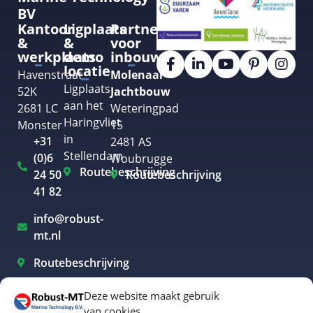
BV
Kantoor
Ligplaats
Partner
&
&
voor
werkplaats
demo
inbouw
locatie
Havenstraat
Molenaar
Ligplaats
52K
Jachtbouw
aan het
2681 LC
Weteringpad
Haringvliet
Monster
15
in
+31
2481 AS
Stellendam
(0)6
Woubrugge
Routebeschrijving
24 50
Routebeschrijving
41 82
info@robust-
mt.nl
Routebeschrijving
Deze website maakt gebruik
van cookies