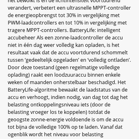
het bewolkt is en de lichtintensiteit voortdurend
verandert, verbetert een ultrasnelle MPPT-controller
de energieopbrengst tot 30% in vergelijking met
PWM-laadcontrollers en tot 10% in vergelijking met
tragere MPPT-controllers. BatteryLife: intelligent
accubeheer Als een zonne-laadcontroller de accu
niet in één dag weer volledig kan opladen, is het
resultaat vaak dat de accu voortdurend schommelt
tussen ‘gedeeltelijk opgeladen’ en ‘volledig ontladen’.
Door deze toestand (geen regelmatige volledige
oplading) raakt een loodzuuraccu binnen enkele
weken of maanden onherstelbaar beschadigd. Het
BatteryLife-algoritme bewaakt de laadstatus van de
accu en verhoogt, indien nodig, van dag tot dag het
belasting ontkoppelingsniveau iets (door de
belasting vroeger los te koppelen) totdat de
geoogste zonne-energie voldoende is om de accu
tot bijna de volledige 100% op te laden. Vanaf dat
ogenblik wordt het niveau voor belasting