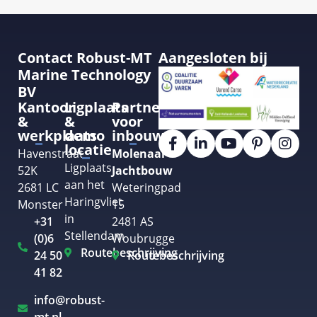
Contact Robust-MT
Aangesloten bij
Marine Technology
BV
Kantoor
Ligplaats
Partner
&
&
voor
werkplaats
demo
inbouw
locatie
Havenstraat
Molenaar
Ligplaats
52K
Jachtbouw
aan het
2681 LC
Weteringpad
Haringvliet
Monster
15
in
+31
2481 AS
Stellendam
(0)6
Woubrugge
Routebeschrijving
24 50
Routebeschrijving
41 82
info@robust-
mt.nl