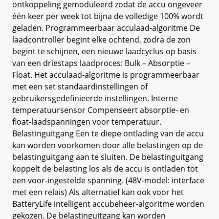
ontkoppeling gemoduleerd zodat de accu ongeveer
één keer per week tot bijna de volledige 100% wordt
geladen. Programmeerbaar acculaad-algoritme De
laadcontroller begint elke ochtend, zodra de zon
begint te schijnen, een nieuwe laadcyclus op basis
van een driestaps laadproces: Bulk – Absorptie –
Float. Het acculaad-algoritme is programmeerbaar
met een set standaardinstellingen of
gebruikersgedefinieerde instellingen. Interne
temperatuursensor Compenseert absorptie- en
float-laadspanningen voor temperatuur.
Belastinguitgang Een te diepe ontlading van de accu
kan worden voorkomen door alle belastingen op de
belastinguitgang aan te sluiten. De belastinguitgang
koppelt de belasting los als de accu is ontladen tot
een voor-ingestelde spanning. (48V-model: interface
met een relais) Als alternatief kan ook voor het
BatteryLife intelligent accubeheer-algoritme worden
gekozen. De belastinguitgang kan worden