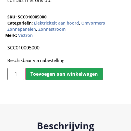
contact met ons op.
SKU:
SCC010005000
Categorieën:
Elektriciteit aan boord
,
Omvormers
Zonnepanelen
,
Zonnestroom
Merk:
Victron
SCC010005000
Beschikbaar via nabestelling
Toevoegen aan winkelwagen
Beschrijving