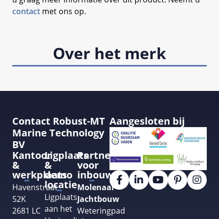
contact
met ons op.
Over het merk
Contact Robust-MT
Aangesloten bij
Marine Technology
BV
Kantoor
Ligplaats
Partner
&
&
voor
werkplaats
demo
inbouw
locatie
Havenstraat
Molenaar
Ligplaats
52K
Jachtbouw
aan het
2681 LC
Weteringpad