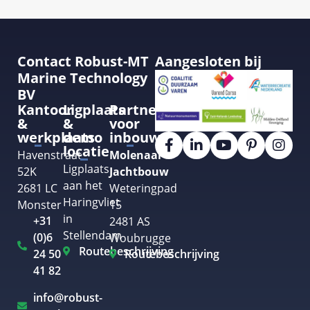
Contact Robust-MT
Aangesloten bij
Marine Technology
BV
Kantoor
Ligplaats
Partner
&
&
voor
werkplaats
demo
inbouw
locatie
Havenstraat
Molenaar
Ligplaats
52K
Jachtbouw
aan het
2681 LC
Weteringpad
Haringvliet
Monster
15
in
+31
2481 AS
Stellendam
(0)6
Woubrugge
Routebeschrijving
24 50
Routebeschrijving
41 82
info@robust-