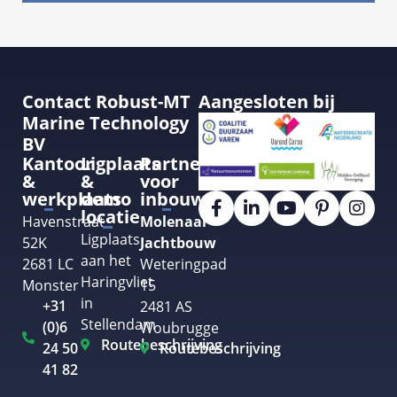
Contact Robust-MT
Aangesloten bij
Marine Technology
BV
Kantoor
Ligplaats
Partner
&
&
voor
werkplaats
demo
inbouw
locatie
Havenstraat
Molenaar
Ligplaats
52K
Jachtbouw
aan het
2681 LC
Weteringpad
Haringvliet
Monster
15
in
+31
2481 AS
Stellendam
(0)6
Woubrugge
Routebeschrijving
24 50
Routebeschrijving
41 82