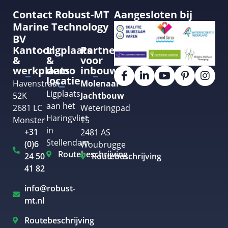
Contact Robust-MT
Aangesloten bij
Marine Technology
BV
Kantoor
Ligplaats
Partner
&
&
voor
werkplaats
demo
inbouw
locatie
Havenstraat
Molenaar
Ligplaats
52K
Jachtbouw
aan het
2681 LC
Weteringpad
Haringvliet
Monster
15
in
+31
2481 AS
Stellendam
(0)6
Woubrugge
Routebeschrijving
24 50
Routebeschrijving
41 82
info@robust-
mt.nl
Routebeschrijving