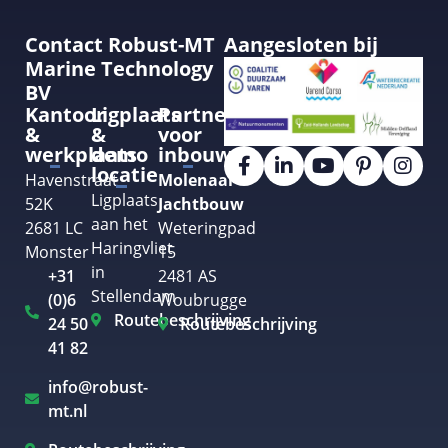
Contact Robust-MT
Aangesloten bij
Marine Technology
BV
Kantoor
Ligplaats
Partner
&
&
voor
werkplaats
demo
inbouw
locatie
Havenstraat
Molenaar
Ligplaats
52K
Jachtbouw
aan het
2681 LC
Weteringpad
Haringvliet
Monster
15
in
+31
2481 AS
Stellendam
(0)6
Woubrugge
Routebeschrijving
24 50
Routebeschrijving
41 82
info@robust-
mt.nl