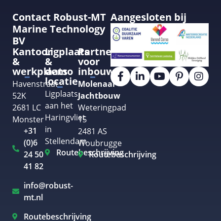
Contact Robust-MT
Aangesloten bij
Marine Technology
BV
Kantoor
Ligplaats
Partner
&
&
voor
werkplaats
demo
inbouw
locatie
Havenstraat
Molenaar
Ligplaats
52K
Jachtbouw
aan het
2681 LC
Weteringpad
Haringvliet
Monster
15
in
+31
2481 AS
Stellendam
(0)6
Woubrugge
Routebeschrijving
24 50
Routebeschrijving
41 82
info@robust-
mt.nl
Routebeschrijving