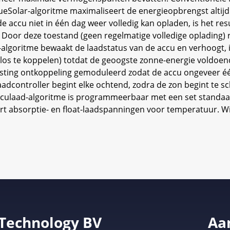
lueSolar-algoritme maximaliseert de energieopbrengst altijd
de accu niet in één dag weer volledig kan opladen, is het 
n’. Door deze toestand (geen regelmatige volledige oplading
lgoritme bewaakt de laadstatus van de accu en verhoogt, in
 los te koppelen) totdat de geoogste zonne-energie voldoend
asting ontkoppeling gemoduleerd zodat de accu ongeveer éé
controller begint elke ochtend, zodra de zon begint te sc
 acculaad-algoritme is programmeerbaar met een set standaa
t absorptie- en float-laadspanningen voor temperatuur. Wij
 Technology BV
Aa