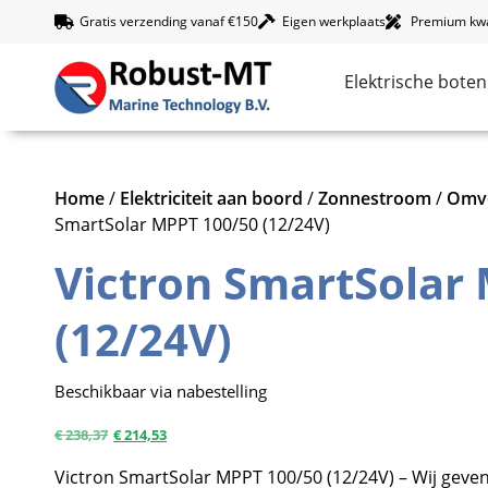
Gratis verzending vanaf €150
Eigen werkplaats
Premium kwal
Elektrische boten
Home
/
Elektriciteit aan boord
/
Zonnestroom
/
Omvo
SmartSolar MPPT 100/50 (12/24V)
Victron SmartSolar
(12/24V)
Beschikbaar via nabestelling
€
238,37
€
214,53
Victron SmartSolar MPPT 100/50 (12/24V) – Wij geven