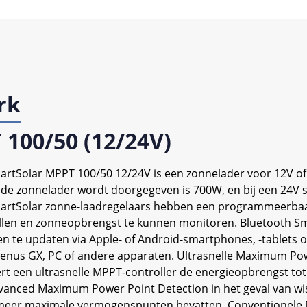
rk
 100/50 (12/24V)
artSolar MPPT 100/50 12/24V is een zonnelader voor 12V o
de zonnelader wordt doorgegeven is 700W, en bij een 24V 
SmartSolar zonne-laadregelaars hebben een programmeerbaa
len en zonneopbrengst te kunnen monitoren. Bluetooth Sm
n en te updaten via Apple- of Android-smartphones, -tablets
enus GX, PC of andere apparaten. Ultrasnelle Maximum Powe
ert een ultrasnelle MPPT-controller de energieopbrengst tot
Advanced Maximum Power Point Detection in het geval van wi
eer maximale vermogenspunten bevatten. Conventionele MP