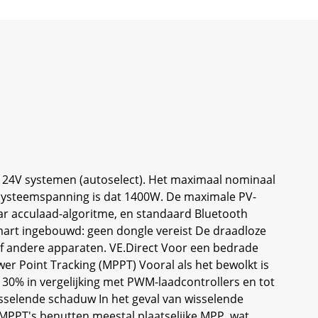
f 24V systemen (autoselect). Het maximaal nominaal
systeemspanning is dat 1400W. De maximale PV-
r acculaad-algoritme, en standaard Bluetooth
art ingebouwd: geen dongle vereist De draadloze
 of andere apparaten. VE.Direct Voor een bedrade
r Point Tracking (MPPT) Vooral als het bewolkt is
 30% in vergelijking met PWM-laadcontrollers en tot
sselende schaduw In het geval van wisselende
PT's benutten meestal plaatselijke MPP, wat