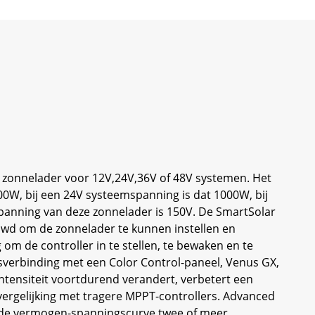
 zonnelader voor 12V,24V,36V of 48V systemen. Het
W, bij een 24V systeemspanning is dat 1000W, bij
panning van deze zonnelader is 150V. De SmartSolar
wd om de zonnelader te kunnen instellen en
 de controller in te stellen, te bewaken en te
sverbinding met een Color Control-paneel, Venus GX,
ntensiteit voortdurend verandert, verbetert een
vergelijking met tragere MPPT-controllers. Advanced
n de vermogen-spanningscurve twee of meer