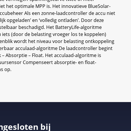
t het optimale MPP is. Het innovatieve BlueSolar-
accubeheer Als een zonne-laadcontroller de accu niet
jk opgeladen’ en ‘volledig ontladen’. Door deze
telbaar beschadigd. Het BatteryLife-algoritme
iets (door de belasting vroeger los te koppelen)
enblik wordt het niveau voor belasting ontkoppeling
rbaar acculaad-algoritme De laadcontroller begint
 – Absorptie – Float. Het acculaad-algoritme is
uursensor Compenseert absorptie- en float-
s op.
ngesloten bij