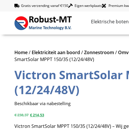
Gratis verzending vanaf €150
Eigen werkplaats
Premium kwal
Elektrische boten
Home
/
Elektriciteit aan boord
/
Zonnestroom
/
Omvo
SmartSolar MPPT 150/35 (12/24/48V)
Victron SmartSolar
(12/24/48V)
Beschikbaar via nabestelling
€
238,37
€
214,53
Victron SmartSolar MPPT 150/35 (12/24/48V) – Wij ge