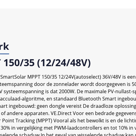
rk
 150/35 (12/24/48V)
 SmartSolar MPPT 150/35 12/24V(autoselect) 36V/48V is een
teemspanning door de zonnelader wordt doorgegeven is 500
V systeemspanning is dat 2000W. De maximale PV-nullast-s
cculaad-algoritme, en standaard Bluetooth Smart ingebou
t ingebouwd: geen dongle vereist De draadloze oplossing om
s of andere apparaten. VE.Direct Voor een bedrade gegeven
oint Tracking (MPPT) Vooral als het bewolkt is en de lichti
 30% in vergelijking met PWM-laadcontrollers en tot 10% in 
sselende schaduw In het geval van wisselende schaduw ka