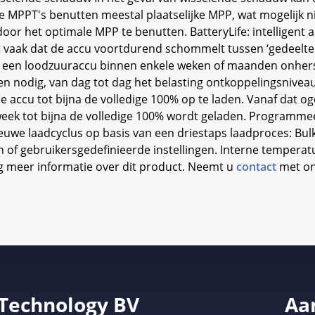
PPT's benutten meestal plaatselijke MPP, wat mogelijk nie
oor het optimale MPP te benutten. BatteryLife: intelligent 
at vaak dat de accu voortdurend schommelt tussen ‘gedeelteli
kt een loodzuuraccu binnen enkele weken of maanden onhers
n nodig, van dag tot dag het belasting ontkoppelingsniveau 
 accu tot bijna de volledige 100% op te laden. Vanaf dat og
ek tot bijna de volledige 100% wordt geladen. Programmee
euwe laadcyclus op basis van een driestaps laadproces: Bulk
of gebruikersgedefinieerde instellingen. Interne temperat
g meer informatie over dit product. Neemt u
contact
met on
 Technology BV
Aa