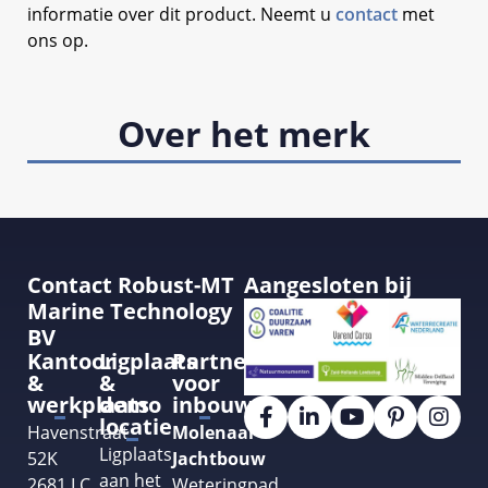
informatie over dit product. Neemt u
contact
met
ons op.
Over het merk
Contact Robust-MT
Aangesloten bij
Marine Technology
BV
Kantoor
Ligplaats
Partner
&
&
voor
werkplaats
demo
inbouw
locatie
Havenstraat
Molenaar
Ligplaats
52K
Jachtbouw
aan het
2681 LC
Weteringpad