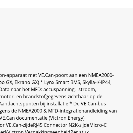
tron-apparaat met VE.Can-poort aan een NMEA2000-
 GX, Ekrano GX) * Lynx Smart BMS, Skylla-i/-IP44,
Data naar het MFD: accuspanning, -stroom,
motor- en brandstofgegevens zichtbaar op de
Aandachtspunten bij installatie * De VE.Can-bus
olgens de NMEA2000 & MFD-integratiehandleiding van
* VE.Can documentatie (Victron Energy)
tor VE.Can-zijdeRJ45 Connector N2K-zijdeMicro-C
erkVictron VerpakkingseenheidPer stuk