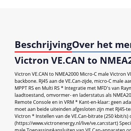
Beschrijving
Over het me
Victron VE.CAN to NMEA
Victron VE.CAN to NMEA2000 Micro-C male Victron 
backbone. RJ45 aan de VE.Can-zijde, micro-C male aa
MPPT RS en Multi RS * Integratie met MFD's van Ray
laadtoestand, omvormer- en laderstatus als NMEA20
Remote Console en in VRM * Kant-en-klaar: geen adap
moet aan beide uiteinden afgesloten zijn met RJ45-
Victron * Instellen van de VE.Can-bitrate (250 kbit/
(https://www.victronenergy.nl/live/ve.can:start) Sp
male ToepassingAansluiten van VE.Can-apparaten op