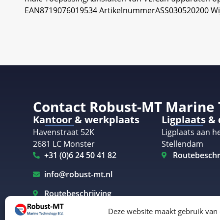
EAN8719076019534 ArtikelnummerASS030520200 Wij g
Contact Robust-MT Marine
Kantoor & werkplaats
Ligplaats &
Havenstraat 52K
Ligplaats aan he
2681 LC Monster
Stellendam
+31 (0)6 24 50 41 82
Routebeschr
info@robust-mt.nl
Routebeschrijving
Deze website maakt gebruik van