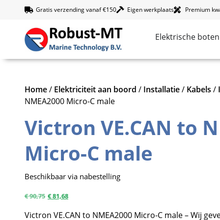
Gratis verzending vanaf €150
Eigen werkplaats
Premium kwal
Elektrische boten
Home
/
Elektriciteit aan boord
/
Installatie
/
Kabels
/
NMEA2000 Micro-C male
Victron VE.CAN to
Micro-C male
Beschikbaar via nabestelling
€
90,75
€
81,68
Victron VE.CAN to NMEA2000 Micro-C male – Wij geve