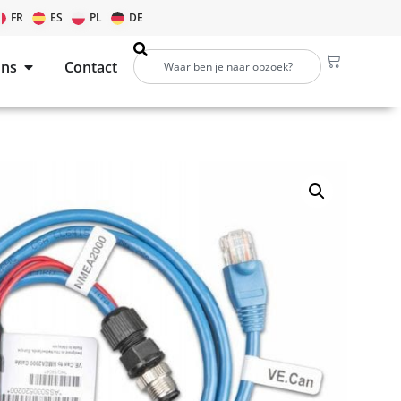
FR
ES
PL
DE
ons
Contact