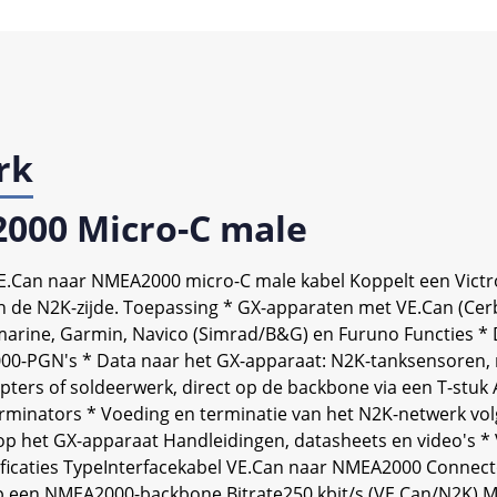
rk
2000 Micro-C male
VE.Can naar NMEA2000 micro-C male kabel Koppelt een Vic
n de N2K-zijde. Toepassing * GX-apparaten met VE.Can (Cerbo
marine, Garmin, Navico (Simrad/B&G) en Furuno Functies * 
00-PGN's * Data naar het GX-apparaat: N2K-tanksensoren, 
ters of soldeerwerk, direct op de backbone via een T-stuk 
terminators * Voeding en terminatie van het N2K-netwerk v
s) op het GX-apparaat Handleidingen, datasheets en video's 
ecificaties TypeInterfacekabel VE.Can naar NMEA2000 Connec
 een NMEA2000-backbone Bitrate250 kbit/s (VE.Can/N2K) M