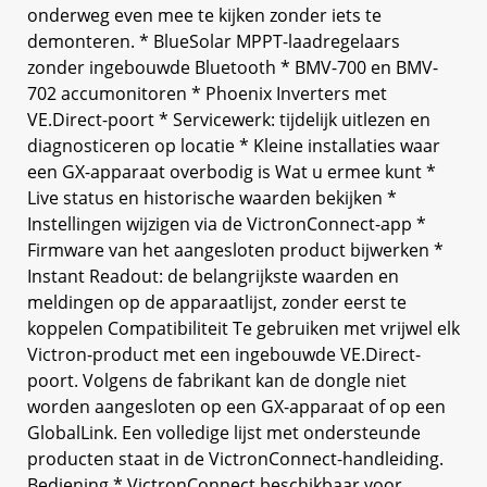
onderweg even mee te kijken zonder iets te
demonteren. * BlueSolar MPPT-laadregelaars
zonder ingebouwde Bluetooth * BMV-700 en BMV-
702 accumonitoren * Phoenix Inverters met
VE.Direct-poort * Servicewerk: tijdelijk uitlezen en
diagnosticeren op locatie * Kleine installaties waar
een GX-apparaat overbodig is Wat u ermee kunt *
Live status en historische waarden bekijken *
Instellingen wijzigen via de VictronConnect-app *
Firmware van het aangesloten product bijwerken *
Instant Readout: de belangrijkste waarden en
meldingen op de apparaatlijst, zonder eerst te
koppelen Compatibiliteit Te gebruiken met vrijwel elk
Victron-product met een ingebouwde VE.Direct-
poort. Volgens de fabrikant kan de dongle niet
worden aangesloten op een GX-apparaat of op een
GlobalLink. Een volledige lijst met ondersteunde
producten staat in de VictronConnect-handleiding.
Bediening * VictronConnect beschikbaar voor