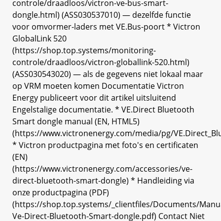
controle/draadloos/victron-ve-bus-smart-
dongle.html) (ASS030537010) — dezelfde functie
voor omvormer-laders met VE.Bus-poort * Victron
GlobalLink 520
(https://shop.top.systems/monitoring-
controle/draadloos/victron-globallink-520.html)
(ASS030543020) — als de gegevens niet lokaal maar
op VRM moeten komen Documentatie Victron
Energy publiceert voor dit artikel uitsluitend
Engelstalige documentatie. * VE.Direct Bluetooth
Smart dongle manual (EN, HTML5)
(https://www.victronenergy.com/media/pg/VE.Direct_B
* Victron productpagina met foto's en certificaten
(EN)
(https://www.victronenergy.com/accessories/ve-
direct-bluetooth-smart-dongle) * Handleiding via
onze productpagina (PDF)
(https://shop.top.systems/_clientfiles/Documents/Man
Ve-Direct-Bluetooth-Smart-dongle.pdf) Contact Niet