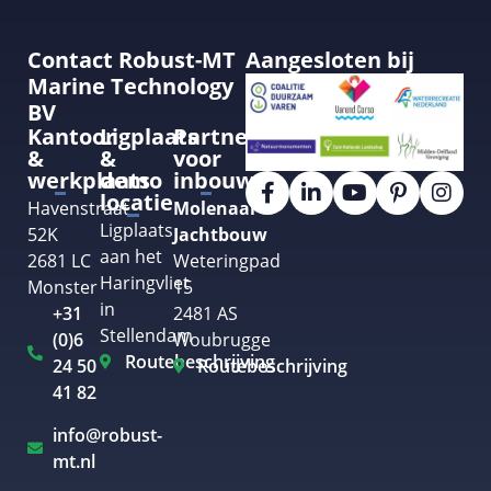
Contact Robust-MT
Aangesloten bij
Marine Technology
BV
Kantoor
Ligplaats
Partner
&
&
voor
werkplaats
demo
inbouw
locatie
Havenstraat
Molenaar
Ligplaats
52K
Jachtbouw
aan het
2681 LC
Weteringpad
Haringvliet
Monster
15
in
+31
2481 AS
Stellendam
(0)6
Woubrugge
Routebeschrijving
24 50
Routebeschrijving
41 82
info@robust-
mt.nl