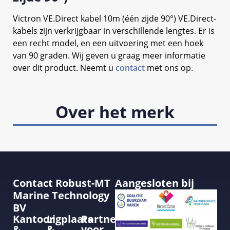
Victron VE.Direct kabel 10m (één zijde 90°) VE.Direct-
kabels zijn verkrijgbaar in verschillende lengtes. Er is
een recht model, en een uitvoering met een hoek
van 90 graden. Wij geven u graag meer informatie
over dit product. Neemt u
contact
met ons op.
Over het merk
Contact Robust-MT
Aangesloten bij
Marine Technology
BV
Kantoor
Ligplaats
Partner
&
&
voor