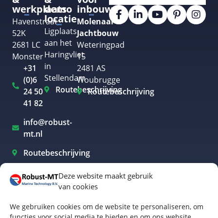
werkplaats
demo
inbouw
locatie
Havenstraat
Molenaar
Ligplaats
52K
Jachtbouw
aan het
2681 LC
Weteringpad
Haringvliet
Monster
15
in
+31
2481 AS
Stellendam
(0)6
Woubrugge
Routebeschrijving
24 50
Routebeschrijving
41 82
info@robust-
mt.nl
Routebeschrijving
Deze website maakt gebruik
van cookies
Elektrisch varen Westland
We gebruiken cookies om de website te personaliseren, om
Elektrisch varen Rotterdam
functies voor social media te bieden en om ons website