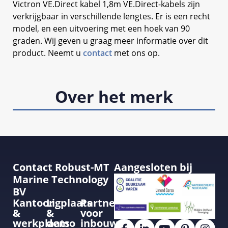
Victron VE.Direct kabel 1,8m VE.Direct-kabels zijn
verkrijgbaar in verschillende lengtes. Er is een recht
model, en een uitvoering met een hoek van 90
graden. Wij geven u graag meer informatie over dit
product. Neemt u
contact
met ons op.
Over het merk
Contact Robust-MT
Aangesloten bij
Marine Technology
BV
Kantoor
Ligplaats
Partner
&
&
voor
werkplaats
demo
inbouw