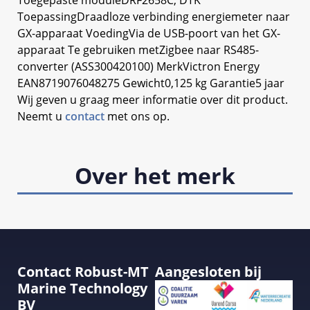
Toegepaste moduleDRF2658C, DTK
ToepassingDraadloze verbinding energiemeter naar
GX-apparaat VoedingVia de USB-poort van het GX-
apparaat Te gebruiken metZigbee naar RS485-
converter (ASS300420100) MerkVictron Energy
EAN8719076048275 Gewicht0,125 kg Garantie5 jaar
Wij geven u graag meer informatie over dit product.
Neemt u
contact
met ons op.
Over het merk
Contact Robust-MT
Aangesloten bij
Marine Technology
BV