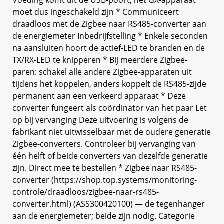
Voeding komt uit de USB-poort; het GX-apparaat
moet dus ingeschakeld zijn * Communiceert
draadloos met de Zigbee naar RS485-converter aan
de energiemeter Inbedrijfstelling * Enkele seconden
na aansluiten hoort de actief-LED te branden en de
TX/RX-LED te knipperen * Bij meerdere Zigbee-
paren: schakel alle andere Zigbee-apparaten uit
tijdens het koppelen, anders koppelt de RS485-zijde
permanent aan een verkeerd apparaat * Deze
converter fungeert als coördinator van het paar Let
op bij vervanging Deze uitvoering is volgens de
fabrikant niet uitwisselbaar met de oudere generatie
Zigbee-converters. Controleer bij vervanging van
één helft of beide converters van dezelfde generatie
zijn. Direct mee te bestellen * Zigbee naar RS485-
converter (https://shop.top.systems/monitoring-
controle/draadloos/zigbee-naar-rs485-
converter.html) (ASS300420100) — de tegenhanger
aan de energiemeter; beide zijn nodig. Categorie