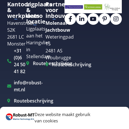
Kantoor
Ligplaats
Partner
&
&
voor
werkplaats
demo
inbouw
locatie
Havenstraat
Molenaar
Ligplaats
52K
Jachtbouw
aan het
2681 LC
Weteringpad
Haringvliet
Monster
15
in
+31
2481 AS
Stellendam
(0)6
Woubrugge
Routebeschrijving
24 50
Routebeschrijving
41 82
info@robust-
mt.nl
Routebeschrijving
Deze website maakt gebruik
van cookies
Elektrisch varen Westland