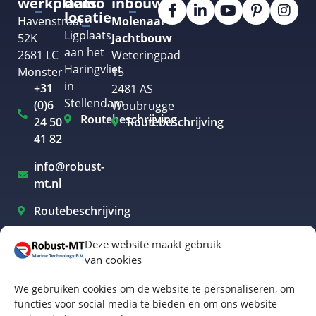
werkplaats
demo
inbouw
locatie
Havenstraat
Molenaar
Ligplaats
52K
Jachtbouw
aan het
2681 LC
Weteringpad
Haringvliet
Monster
15
in
+31
2481 AS
Stellendam
(0)6
Woubrugge
Routebeschrijving
24 50
Routebeschrijving
41 82
info@robust-
mt.nl
Routebeschrijving
Deze website maakt gebruik
van cookies
Elektrisch varen Westland
We gebruiken cookies om de website te personaliseren, om
Elektrisch varen Rotterdam
functies voor social media te bieden en om ons website