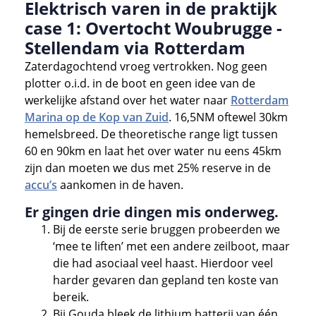
Elektrisch varen in de praktijk
case 1: Overtocht Woubrugge -
Stellendam via Rotterdam
Zaterdagochtend vroeg vertrokken. Nog geen
plotter o.i.d. in de boot en geen idee van de
werkelijke afstand over het water naar
Rotterdam
Marina op de Kop van Zuid
. 16,5NM oftewel 30km
hemelsbreed. De theoretische range ligt tussen
60 en 90km en laat het over water nu eens 45km
zijn dan moeten we dus met 25% reserve in de
accu’s
aankomen in de haven.
Er gingen drie dingen mis onderweg.
Bij de eerste serie bruggen probeerden we
‘mee te liften’ met een andere zeilboot, maar
die had asociaal veel haast. Hierdoor veel
harder gevaren dan gepland ten koste van
bereik.
Bij Gouda bleek de lithium batterij van één