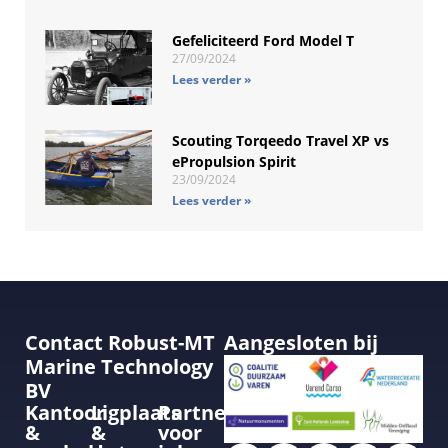
Gefeliciteerd Ford Model T
27/09/2024
Lees verder »
Scouting Torqeedo Travel XP vs
ePropulsion Spirit
23/09/2024
Lees verder »
Contact Robust-MT
Aangesloten bij
Marine Technology
BV
Kantoor
Ligplaats
Partner
&
&
voor