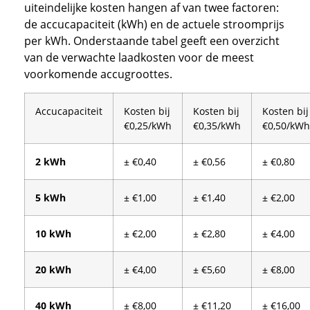
uiteindelijke kosten hangen af van twee factoren:
de accucapaciteit (kWh) en de actuele stroomprijs
per kWh. Onderstaande tabel geeft een overzicht
van de verwachte laadkosten voor de meest
voorkomende accugroottes.
Accucapaciteit
Kosten bij
Kosten bij
Kosten bij
€0,25/kWh
€0,35/kWh
€0,50/kWh
2 kWh
± €0,40
± €0,56
± €0,80
5 kWh
± €1,00
± €1,40
± €2,00
10 kWh
± €2,00
± €2,80
± €4,00
20 kWh
± €4,00
± €5,60
± €8,00
40 kWh
± €8,00
± €11,20
± €16,00