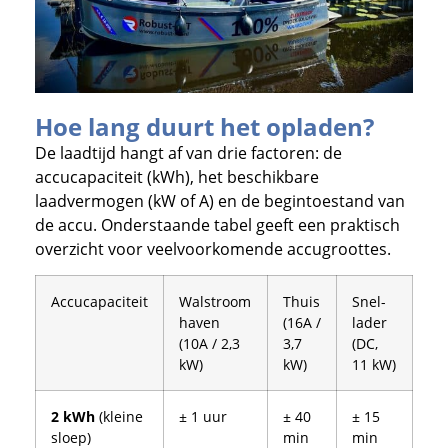
Hoe lang duurt het opladen?
De laadtijd hangt af van drie factoren: de
accucapaciteit (kWh), het beschikbare
laadvermogen (kW of A) en de begintoestand van
de accu. Onderstaande tabel geeft een praktisch
overzicht voor veelvoorkomende accugroottes.
Accucapaciteit
Walstroom
Thuis
Snel­
haven
(16A /
lader
(10A / 2,3
3,7
(DC,
kW)
kW)
11 kW)
2 kWh
(kleine
± 1 uur
± 40
± 15
sloep)
min
min