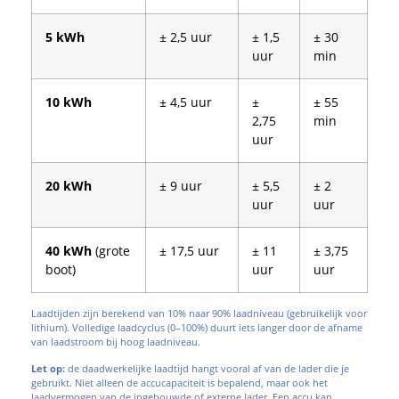
5 kWh
± 2,5 uur
± 1,5
± 30
uur
min
10 kWh
± 4,5 uur
±
± 55
2,75
min
uur
20 kWh
± 9 uur
± 5,5
± 2
uur
uur
40 kWh
(grote
± 17,5 uur
± 11
± 3,75
boot)
uur
uur
Laadtijden zijn berekend van 10% naar 90% laadniveau (gebruikelijk voor
lithium). Volledige laadcyclus (0–100%) duurt iets langer door de afname
van laadstroom bij hoog laadniveau.
Let op:
de daadwerkelijke laadtijd hangt vooral af van de lader die je
gebruikt. Niet alleen de accucapaciteit is bepalend, maar ook het
laadvermogen van de ingebouwde of externe lader. Een accu kan