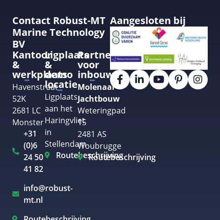
Contact Robust-MT
Aangesloten bij
Marine Technology
BV
Kantoor
Ligplaats
Partner
&
&
voor
werkplaats
demo
inbouw
locatie
Havenstraat
Molenaar
Ligplaats
52K
Jachtbouw
aan het
2681 LC
Weteringpad
Haringvliet
Monster
15
in
+31
2481 AS
Stellendam
(0)6
Woubrugge
Routebeschrijving
24 50
Routebeschrijving
41 82
info@robust-
mt.nl
Routebeschrijving