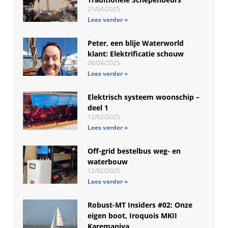
21/04/2025
Lees verder »
Peter, een blije Waterworld
klant: Elektrificatie schouw
06/04/2025
Lees verder »
Elektrisch systeem woonschip –
deel 1
12/02/2025
Lees verder »
Off-grid bestelbus weg- en
waterbouw
12/02/2025
Lees verder »
Robust-MT Insiders #02: Onze
eigen boot, Iroquois MKII
Karemaniya