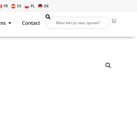
FR
ES
PL
DE
ons
Contact