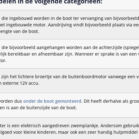
delen in de volgende categorieën:
n die ingebouwd worden in de boot ter vervanging van bijvoorbeel
et ingebouwde motor. Aandrijving vindt bijvoorbeeld plaats via ee
lengte van de boot.
n die bijvoorbeeld aangehangen worden aan de achterzijde (spiegel
ijk bereikbaar en afneembaar zijn. Wanneer er sprake is van een v
or.
 zijn het lichtere broertje van de buitenboordmotor vanwege een vo
 externe 12V accu.
worden dus
onder de boot gemonteerd
. Dit heeft derhalve als gr
ien is aan de buitenzijde van de boot.
er is een elektrisch aangedreven zwemplankje. Andersom gebruikt 
elgoed voor kleine kinderen, maar ook een zeer handig hulpmidd