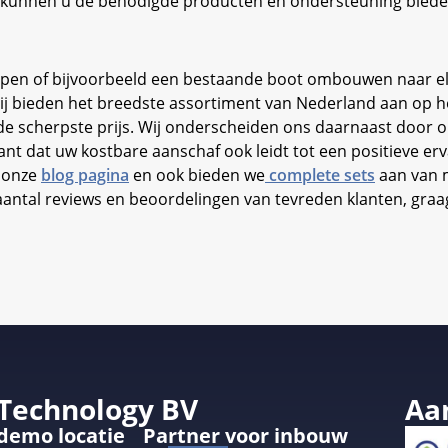
wij kunnen u de benodigde producten en ondersteuning biede
open of bijvoorbeeld een bestaande boot ombouwen naar ele
j bieden het breedste assortiment van Nederland aan op h
 de scherpste prijs. Wij onderscheiden ons daarnaast door 
t dat uw kostbare aanschaf ook leidt tot een positieve erv
n onze
blog pagina
en ook bieden we
complete sets
aan van m
tal reviews en beoordelingen van tevreden klanten, graag 
 Technology BV
Aa
 demo locatie
Partner voor inbouw