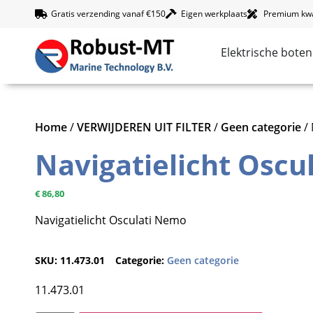
Gratis verzending vanaf €150
Eigen werkplaats
Premium kwal
Elektrische boten
Home
/
VERWIJDEREN UIT FILTER
/
Geen categorie
/ 
Navigatielicht Oscu
€
86,80
Navigatielicht Osculati Nemo
SKU:
11.473.01
Categorie:
Geen categorie
11.473.01