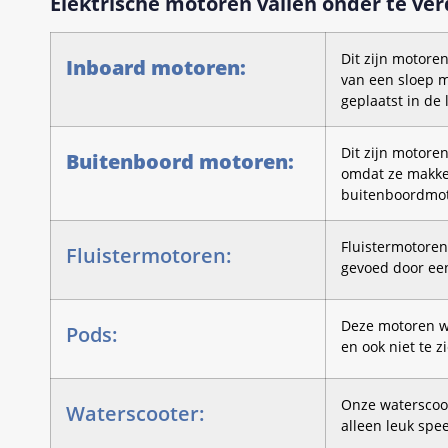
Elektrische motoren vallen onder te ver
Dit zijn motore
Inboard motoren:
van een sloep m
geplaatst in de 
Dit zijn motore
Buitenboord motoren:
omdat ze makkel
buitenboordmot
Fluistermotoren
Fluistermotoren:
gevoed door een
Deze motoren 
Pods:
en ook niet te z
Onze waterscoot
Waterscooter:
alleen leuk spe