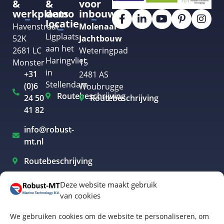
&
&
voor
werkplaats
demo
inbouw
locatie
Havenstraat
Molenaar
Ligplaats
52K
Jachtbouw
aan het
2681 LC
Weteringpad
Haringvliet
Monster
15
in
+31
2481 AS
Stellendam
(0)6
Woubrugge
Routebeschrijving
24 50
Routebeschrijving
41 82
info@robust-
mt.nl
Routebeschrijving
Deze website maakt gebruik
van cookies
Elektrisch varen Westland
We gebruiken cookies om de website te personaliseren, om
Elektrisch varen Rotterdam