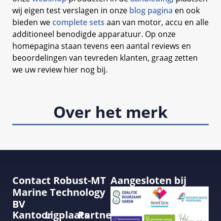
wij eigen test verslagen in onze
blog pagina
en ook
bieden we
complete sets
aan van motor, accu en alle
additioneel benodigde apparatuur. Op onze
homepagina staan tevens een aantal reviews en
beoordelingen van tevreden klanten, graag zetten
we uw review hier nog bij.
Over het merk
Contact Robust-MT
Aangesloten bij
Marine Technology
BV
Kantoor
Ligplaats
Partner