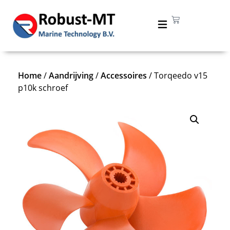
Home
/
Aandrijving
/
Accessoires
/ Torqeedo v15
p10k schroef