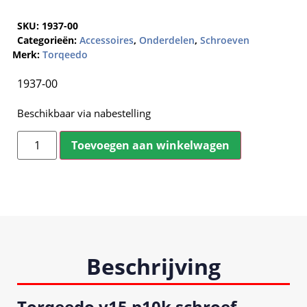
SKU:
1937-00
Categorieën:
Accessoires
,
Onderdelen
,
Schroeven
Merk:
Torqeedo
1937-00
Beschikbaar via nabestelling
Toevoegen aan winkelwagen
Beschrijving
Torqeedo v15 p10k schroef