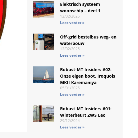
Elektrisch systeem
woonschip – deel 1
12/02/2025
Lees verder »
Off-grid bestelbus weg- en
waterbouw
12/02/2025
Lees verder »
Robust-MT Insiders #02:
Onze eigen boot, Iroquois
MKII Karemaniya
05/01/2025
Lees verder »
Robust-MT Insiders #01:
Winterbeurt ZWS Leo
29/12/2024
Lees verder »