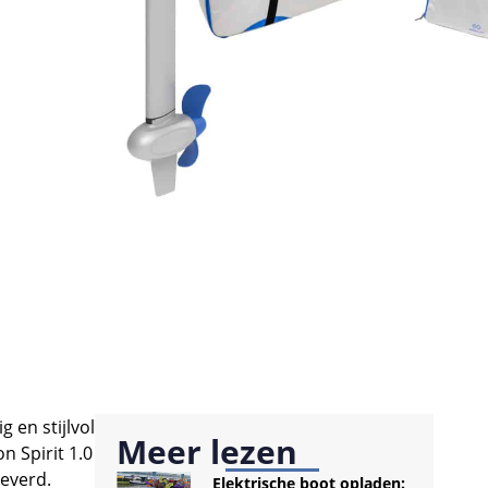
 en stijlvol
Meer lezen
 Spirit 1.0
leverd.
Elektrische boot opladen: