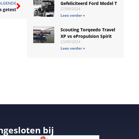
Gefeliciteerd Ford Model T
OLGENDE
27/09/2024
a getest
Lees verder »
Scouting Torqeedo Travel
XP vs ePropulsion Spirit
23/09/2024
Lees verder »
ngesloten bij