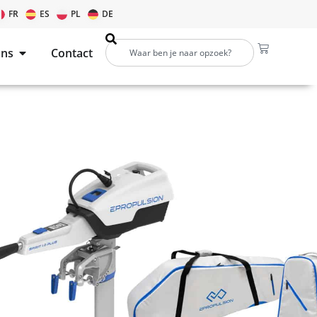
FR
ES
PL
DE
ons
Contact