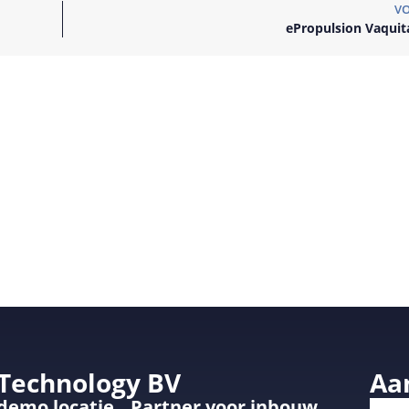
V
ePropulsion Vaquit
 Technology BV
Aa
 demo locatie
Partner voor inbouw