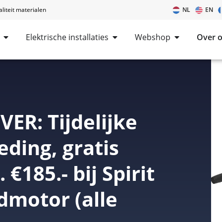
iteit materialen
NL
EN
Elektrische installaties
Webshop
Over 
ER: Tijdelijke
ding, gratis
 €185.- bij Spirit
dmotor (alle