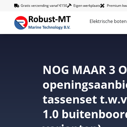
Gratis verzending vanaf €150
Eigen werkplaats
Premium kwal
Elektrische boten
NOG MAAR 3 OV
openingsaanbie
tassenset t.w.v.
1.0 buitenboor