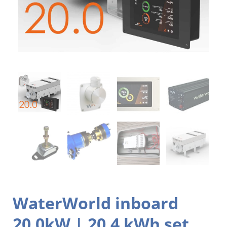
WaterWorld inboard
20.0kW | 20,4 kWh set