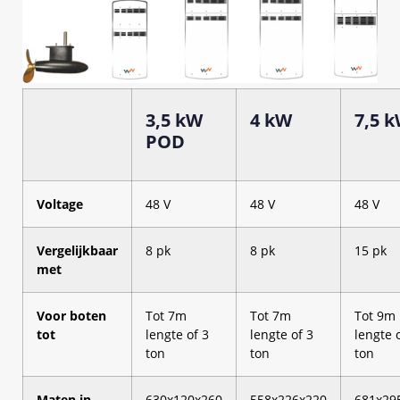
3,5 kW
4 kW
7,5 
POD
Voltage
48 V
48 V
48 V
Vergelijkbaar
8 pk
8 pk
15 pk
met
Voor boten
Tot 7m
Tot 7m
Tot 9m
tot
lengte of 3
lengte of 3
lengte 
ton
ton
ton
Maten in
630x120x260
558x226x220
681x29