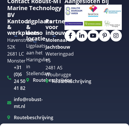
Contact Robust-MT
Aangesloten bij
Marine Technology
BV
Kantoor
Ligplaats
Partner
&
&
voor
werkplaats
demo
inbouw
locatie
Havenstraat
Molenaar
Ligplaats
52K
Jachtbouw
aan het
2681 LC
Weteringpad
Haringvliet
Monster
15
in
+31
2481 AS
Stellendam
(0)6
Woubrugge
Routebeschrijving
24 50
Routebeschrijving
41 82
info@robust-
mt.nl
Routebeschrijving