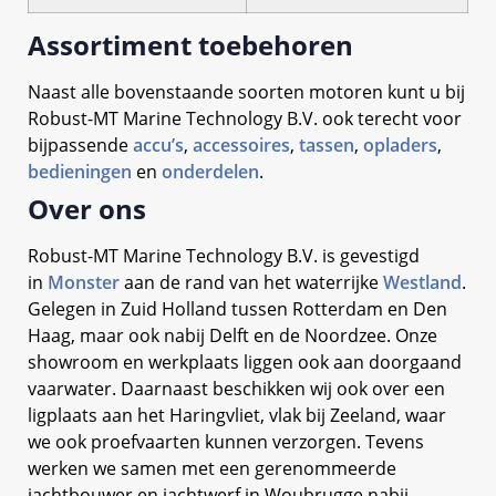
Assortiment toebehoren
Naast alle bovenstaande soorten motoren kunt u bij
Robust-MT Marine Technology B.V. ook terecht voor
bijpassende
accu’s
,
accessoires
,
tassen
,
opladers
,
bedieningen
en
onderdelen
.
Over ons
Robust-MT Marine Technology B.V. is gevestigd
in
Monster
aan de rand van het waterrijke
Westland
.
Gelegen in Zuid Holland tussen Rotterdam en Den
Haag, maar ook nabij Delft en de Noordzee. Onze
showroom en werkplaats liggen ook aan doorgaand
vaarwater. Daarnaast beschikken wij ook over een
ligplaats aan het Haringvliet, vlak bij Zeeland, waar
we ook proefvaarten kunnen verzorgen. Tevens
werken we samen met een gerenommeerde
jachtbouwer en jachtwerf in Woubrugge nabij