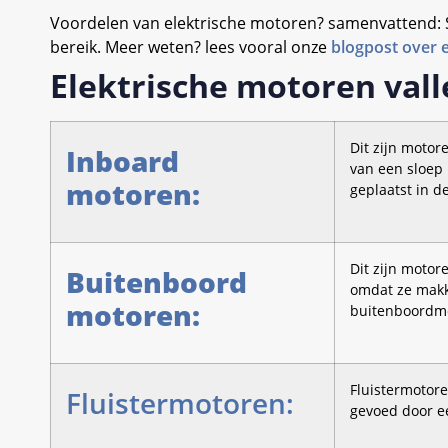
Voordelen van elektrische motoren? samenvattend: S
bereik. Meer weten? lees vooral onze
blogpost over e
Elektrische motoren vall
Dit zijn motor
Inboard
van een sloep 
motoren:
geplaatst in d
Dit zijn motor
Buitenboord
omdat ze makke
motoren:
buitenboordmo
Fluistermotore
Fluistermotoren:
gevoed door e