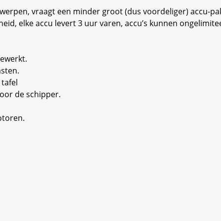
erpen, vraagt een minder groot (dus voordeliger) accu-pak
ijheid, elke accu levert 3 uur varen, accu’s kunnen ongeli
gewerkt.
asten.
tafel
oor de schipper.
otoren.