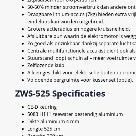
50-60% minder stroomverbruik dan andere ontw
Draagbare lithium-accu’s (7kg) bieden extra vr
eindeloos kan worden uitgebreid.
Grotere actieradius en hogere kruissnelheid.
Afsluitbare bun waarin de elektromotor is weg
Zo goed als onzinkbaar dankzij separate luchtk
Centrale multifunctionele accukist dient ook als 
Stuurstand loopt schuin af – meer voetruimte v
Zelflozende kuip.
Alleen geschikt voor elektrische buitenboordm
Voldoende bergruimte voor kussenset (optie).
ZWS-525 Specificaties
CE-D keuring
5083 H111 zeewater bestendig aluminium
Dikte aluminium 4 mm
Lengte 525 cm
Breedte 200 cm