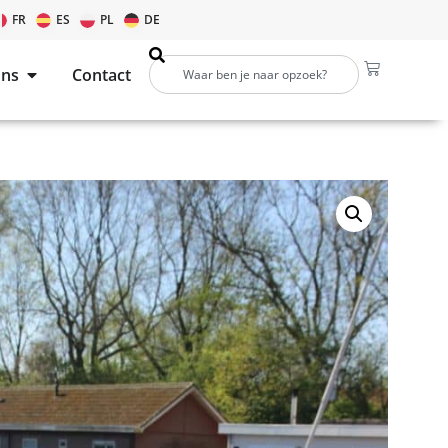
FR
ES
PL
DE
ons
Contact