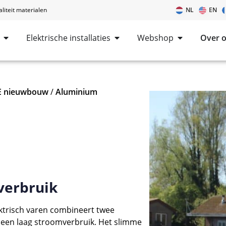
iteit materialen
NL
EN
Elektrische installaties
Webshop
Over 
PE nieuwbouw
/
Aluminium
 verbruik
ektrisch varen combineert twee
n een laag stroomverbruik. Het slimme