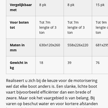
Vergelijkbaar
8 pk
8 pk
15 pk
met
Voor boten
Tot 7m
Tot 7m
Tot 9m
tot
lengte of 3
lengte of 3
lengte 
ton
ton
ton
Maten in
630x120x260
558x226x220
681x29
mm
Gewicht in
18
39
76
kg
Realiseert u zich bij de keuze voor de motorisering
wel dat elke boot anders is. Een slanke, lichte boot
vaart bijvoorbeeld efficiënter dan een brede of
zware. Maar ook het vaargebied is van belang. Bij
varen op beschut water en voor kortere afstanden