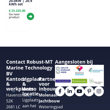
20.0kW | 20,4
kWh set
€
23.225,00
Ga naar
product
Contact Robust-MT
Aangesloten bij
Marine Technology
BV
Kantoor
Ligplaats
Partner
&
&
voor
werkplaats
demo
inbouw
locatie
Havenstraat
Molenaar
Ligplaats
52K
Jachtbouw
aan het
2681 LC
Weteringpad