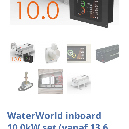
WaterWorld inboard
10.0kW set (vanaf 13,6